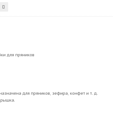
бки для пряников
значена для пряников, зефира, конфет и т. д.
крышка.