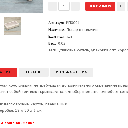
Артикул
:
РП0001
Наличие:
Товар в наличии
Единица:
шт
Вес
:
0.02
Теги:
упаковка купить
,
упаковка опт
,
коро
АНИЕ
ОТЗЫВЫ
ИЗОБРАЖЕНИЯ
ная конструкция, не требующая дополнительного скрепления предна
ляет собой комплект крышка/дно: однобортное дно, однобортная 
л:
целлюлозный картон, пленка ПВХ.
оробки:
18 х 10 х 3 см.
м ваше внимание: