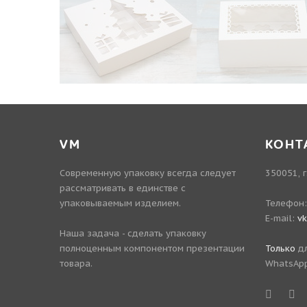
VM
КОНТ
Современную упаковку всегда следует
350051, г
рассматривать в единстве с
упаковываемым изделием.
Телефон
E-mail:
v
Наша задача - сделать упаковку
полноценным компонентом презентации
Только
дл
товара.
WhatsApp