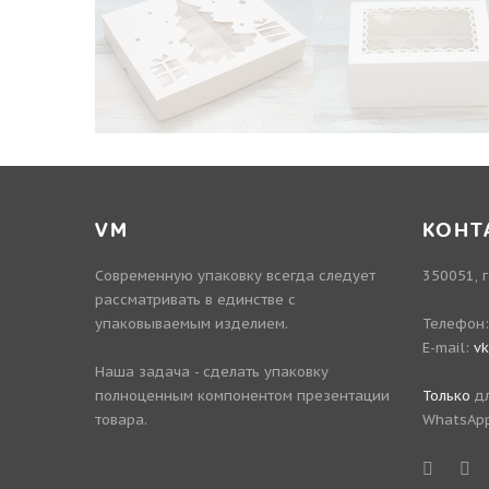
VM
КОНТ
Современную упаковку всегда следует
350051, г
рассматривать в единстве с
упаковываемым изделием.
Телефон
E-mail:
v
Наша задача - сделать упаковку
полноценным компонентом презентации
Только
дл
товара.
WhatsApp