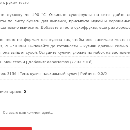
 к рукам тесто.
йте духовку до 190 °С. Откиньте сухофрукты на сито, дайте с
кты по листу бумаги для выпечки, присыпьте мукой и хорошеньк
тщательно вымесите. Добавьте в тесто сухофрукты, еще раз хорошо 
те тесто по формам для кулича так, чтобы оно занимало место
я, 20–30 мин. Выпекайте до готовности – куличи должны сильно 
 она выйдет сухой. Остудите куличи, уложив их набок на застелен
я
:
Мои статьи
|
Добавил
:
aabarlamov
(27.04.2016)
ров
:
2156
|
Теги
:
кулич
,
пасхальный кулич
|
Рейтинг
:
0.0
/
0
мментариев
:
0