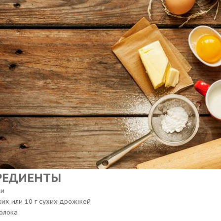
РЕДИЕНТЫ
ки
жих или 10 г сухих дрожжей
олока