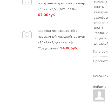
липнущее
прозрачной крышкой, размер
ШАГ 4
- 30х20х2,5, цвет - белый
Разогре
67.00руб.
сухофру
опарой, 
ШАГ 5
Коробка для сладостей с
Разложи
прозрачной крышкой, размер
поднятьс
- 13х14х3, цвет - крафт,
шпажкой,
54.00руб.
"Треугольная"
Категори
Просмот
Всего ко
Войдите: