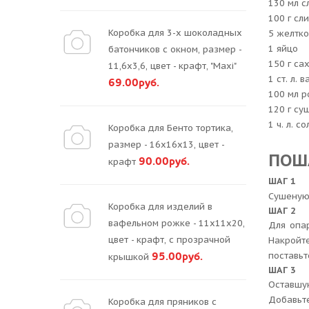
130 мл 
100 г сл
Коробка для 3-х шоколадных
5 желтко
1 яйцо
батончиков с окном, размер -
150 г са
11,6х3,6, цвет - крафт, "Maxi"
1 ст. л.
69.00руб.
100 мл р
120 г су
1 ч. л. со
Коробка для Бенто тортика,
размер - 16х16х13, цвет -
ПОШ
90.00руб.
крафт
ШАГ 1
Сушеную 
Коробка для изделий в
ШАГ 2
вафельном рожке - 11х11х20,
Для опа
цвет - крафт, с прозрачной
Накройт
95.00руб.
поставьт
крышкой
ШАГ 3
Оставшу
Добавьте
Коробка для пряников с