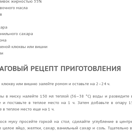
сливок жирностью 35%
ивочного масла
в
хара
 ванильного сахара
ома
шеной клюквы или вишни
ли
АГОВЫЙ РЕЦЕПТ ПРИГОТОВЛЕНИЯ
клюкву или вишню залейте ромом и оставьте на 2–24 ч.
ры в миску налейте 150 мл теплой (36–38 °С) воды и разведите
е и поставьте в теплое место на 1 ч. Затем добавьте в опару 
е в теплое место еще на 1 ч.
юся муку просейте горкой на стол, сделайте углубление в центр
 целое яйцо, желтки, сахар, ванильный сахар и соль. Тщательно 