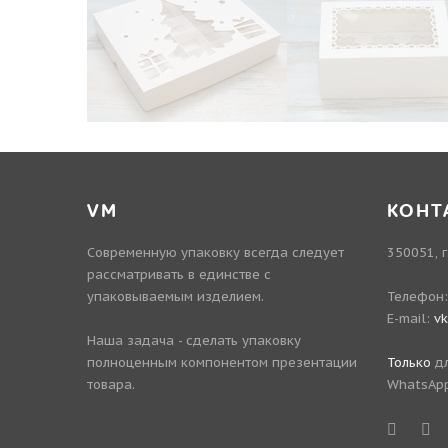
VM
КОНТ
Современную упаковку всегда следует
350051, г
рассматривать в единстве с
упаковываемым изделием.
Телефон
E-mail:
v
Наша задача - сделать упаковку
полноценным компонентом презентации
Только
дл
товара.
WhatsApp