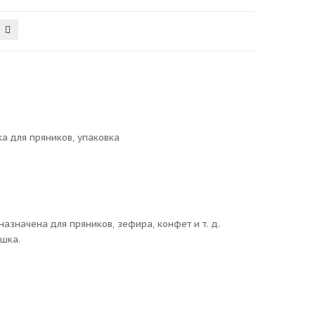
ка для пряников
,
упаковка
значена для пряников, зефира, конфет и т. д.
шка.