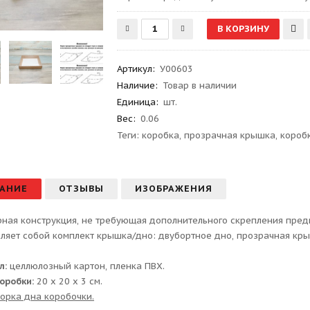
Артикул
:
У00603
Наличие:
Товар в наличии
Единица:
шт.
Вес
:
0.06
Теги:
коробка
,
прозрачная крышка
,
короб
АНИЕ
ОТЗЫВЫ
ИЗОБРАЖЕНИЯ
ная конструкция, не требующая дополнительного скрепления предна
ляет собой комплект крышка/дно: двубортное дно, прозрачная кры
л:
целлюлозный картон, пленка ПВХ.
оробки:
20 х 20 х 3 см.
орка дна коробочки.