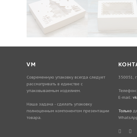
VM
КОНТ
Современную упаковку всегда следует
350051, г
рассматривать в единстве с
упаковываемым изделием.
Телефон
E-mail:
v
Наша задача - сделать упаковку
полноценным компонентом презентации
Только
дл
товара.
WhatsApp