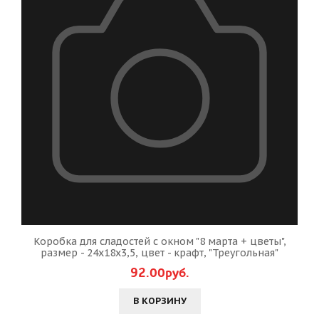
Коробка для сладостей с окном "8 марта + цветы",
размер - 24х18х3,5, цвет - крафт, "Треугольная"
92.00руб.
В КОРЗИНУ