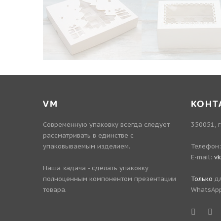
VM
КОНТ
Современную упаковку всегда следует
350051, г
рассматривать в единстве с
упаковываемым изделием.
Телефон
E-mail:
v
Наша задача - сделать упаковку
полноценным компонентом презентации
Только
дл
товара.
WhatsApp