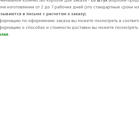
нимальное количество коробок для заказа -
10 штук
(коробки прод
емя изготовления от 2 до 7 рабочих дней (это стандартные сроки и
азываются в письме с расчетом к заказу
).
формацию по оформлению заказа вы можете посмотреть в соответ
формацию о способах и стоимости доставки вы можете посмотреть 
ылке.