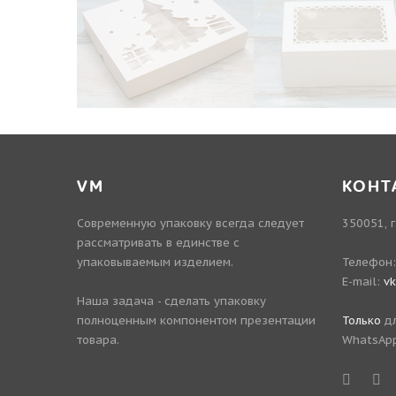
VM
КОНТ
Современную упаковку всегда следует
350051, г
рассматривать в единстве с
упаковываемым изделием.
Телефон
E-mail:
v
Наша задача - сделать упаковку
полноценным компонентом презентации
Только
дл
товара.
WhatsApp