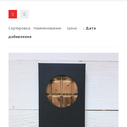
Сортировка:
Наименование
·
Цена
·
↓ Дата
добавления