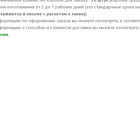
нимальное количество коробок для заказа -
10 штук
(коробки прод
емя изготовления от 2 до 7 рабочих дней (это стандартные сроки и
азываются в письме с расчетом к заказу
).
формацию по оформлению заказа вы можете посмотреть в соответ
формацию о способах и стоимости доставки вы можете посмотреть 
ылке.