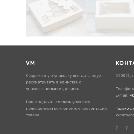
VM
КОНТ
Современную упаковку всегда следует
350051, г
рассматривать в единстве с
упаковываемым изделием.
Телефон
E-mail:
v
Наша задача - сделать упаковку
полноценным компонентом презентации
Только
дл
товара.
WhatsApp