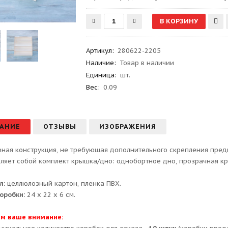
Артикул
:
280622-2205
Наличие:
Товар в наличии
Единица:
шт.
Вес
:
0.09
АНИЕ
ОТЗЫВЫ
ИЗОБРАЖЕНИЯ
ная конструкция, не требующая дополнительного скрепления предн
ляет собой комплект крышка/дно: однобортное дно, прозрачная к
л:
целлюлозный картон, пленка ПВХ.
оробки:
24 х 22 х 6 см.
м ваше внимание: