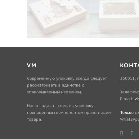
VM
КОНТ
Современную упаковку всегда следует
350051, г
рассматривать в единстве с
упаковываемым изделием.
Телефон
E-mail:
v
Наша задача - сделать упаковку
полноценным компонентом презентации
Только
дл
товара.
WhatsApp